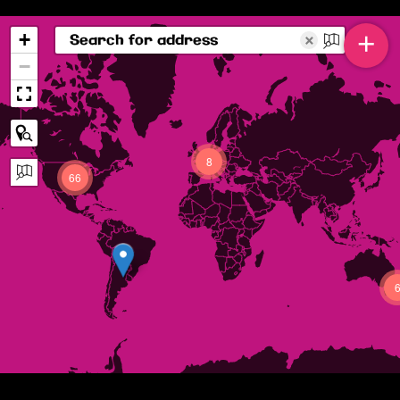
+
+
×
−
8
66